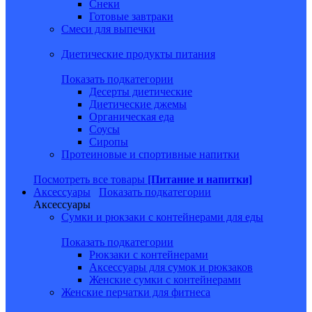
Снеки
Готовые завтраки
Смеси для выпечки
Диетические продукты питания
Показать подкатегории
Десерты диетические
Диетические джемы
Органическая еда
Соусы
Сиропы
Протеиновые и спортивные напитки
Посмотреть все товары
[Питание и напитки]
Аксессуары
Показать подкатегории
Аксессуары
Сумки и рюкзаки с контейнерами для еды
Показать подкатегории
Рюкзаки с контейнерами
Аксессуары для сумок и рюкзаков
Женские сумки с контейнерами
Женские перчатки для фитнеса