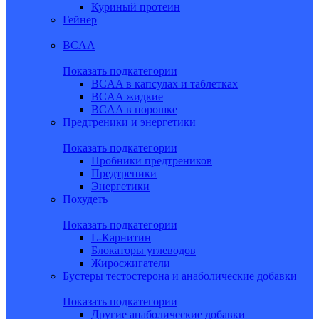
Куриный протеин
Гейнер
BCAA
Показать подкатегории
BCAA в капсулах и таблетках
BCAA жидкие
BCAA в порошке
Предтреники и энергетики
Показать подкатегории
Пробники предтреников
Предтреники
Энергетики
Похудеть
Показать подкатегории
L-Карнитин
Блокаторы углеводов
Жиросжигатели
Бустеры тестостерона и анаболические добавки
Показать подкатегории
Другие анаболические добавки