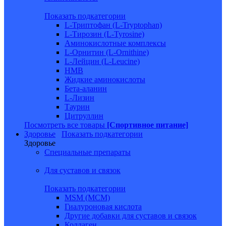
Показать подкатегории
L-Триптофан (L-Tryptophan)
L-Тирозин (L-Tyrosine)
Аминокислотные комплексы
L-Орнитин (L-Ornithine)
L-Лейцин (L-Leucine)
HMB
Жидкие аминокислоты
Бета-аланин
L-Лизин
Таурин
Цитруллин
Посмотреть все товары
[Спортивное питание]
Здоровье
Показать подкатегории
Здоровье
Специальные препараты
Для суставов и связок
Показать подкатегории
MSM (МСМ)
Гиалуроновая кислота
Другие добавки для суставов и связок
Коллаген