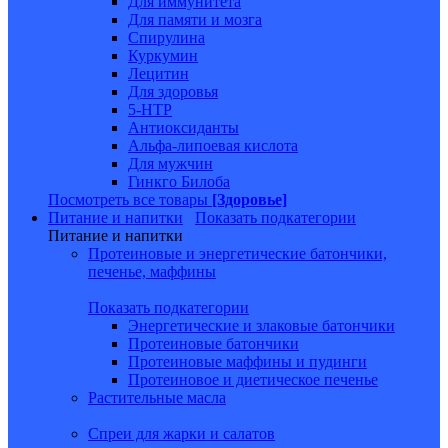
Для иммунитета
Для памяти и мозга
Спирулина
Куркумин
Лецитин
Для здоровья
5-HTP
Антиоксиданты
Альфа-липоевая кислота
Для мужчин
Гинкго Билоба
Посмотреть все товары
[Здоровье]
Питание и напитки
Показать подкатегории
Питание и напитки
Протеиновые и энергетические батончики,
печенье, маффины
Показать подкатегории
Энергетические и злаковые батончики
Протеиновые батончики
Протеиновые маффины и пудинги
Протеиновое и диетическое печенье
Растительные масла
Спреи для жарки и салатов