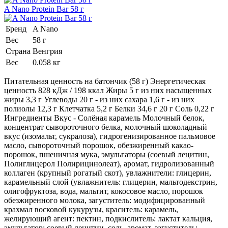
A Nano Protein Bar 58 г
Бренд
A Nano
Вес
58 г
Страна
Венгрия
Вес
0.058 кг
Питательная ценность на батончик (58 г) Энергетическая
ценность 828 кДж / 198 ккал Жиры 5 г из них насыщенных
жиры 3,3 г Углеводы 20 г - из них сахара 1,6 г - из них
полиолы 12,3 г Клетчатка 5,2 г Белки 34,6 г 20 г Соль 0,22 г
Ингредиенты Вкус - Солёная карамель Молочный белок,
концентрат сывороточного белка, молочный шоколадный
вкус (изомальт, сукралоза), гидрогенизированное пальмовое
масло, сывороточный порошок, обезжиренный какао-
порошок, пшеничная мука, эмульгаторы (соевый лецитин,
Полиглицерол Полирицинолеат), аромат, гидролизованный
коллаген (крупный рогатый скот), увлажнители: глицерин,
карамельный слой (увлажнитель: глицерин, мальтодекстрин,
олигофруктоза, вода, мальтит, кокосовое масло, порошок
обезжиренного молока, загуститель: модифицированный
крахмал восковой кукурузы, краситель: карамель,
желирующий агент: пектин, подкислитель: лактат кальция,
эмульгатор: соевый лецитин, соль, аромат, загуститель: