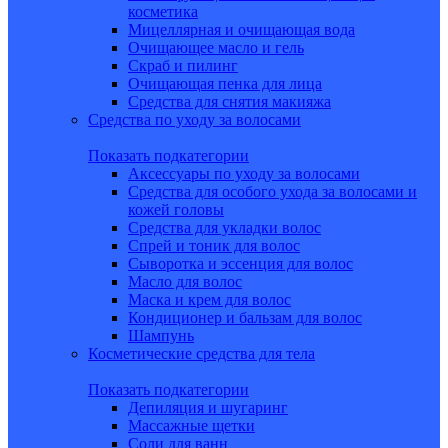
косметика
Мицеллярная и очищающая вода
Очищающее масло и гель
Скраб и пилинг
Очищающая пенка для лица
Средства для снятия макияжа
Средства по уходу за волосами
Показать подкатегории
Аксессуары по уходу за волосами
Средства для особого ухода за волосами и
кожей головы
Средства для укладки волос
Спрей и тоник для волос
Сыворотка и эссенция для волос
Масло для волос
Маска и крем для волос
Кондиционер и бальзам для волос
Шампунь
Косметические средства для тела
Показать подкатегории
Депиляция и шугаринг
Массажные щетки
Соли для ванн