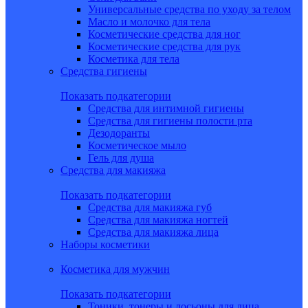
Универсальные средства по уходу за телом
Масло и молочко для тела
Косметические средства для ног
Косметические средства для рук
Косметика для тела
Средства гигиены
Показать подкатегории
Средства для интимной гигиены
Средства для гигиены полости рта
Дезодоранты
Косметическое мыло
Гель для душа
Средства для макияжа
Показать подкатегории
Средства для макияжа губ
Средства для макияжа ногтей
Средства для макияжа лица
Наборы косметики
Косметика для мужчин
Показать подкатегории
Тоники, тонеры и лосьоны для лица