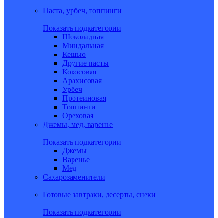
Паста, урбеч, топпинги
Показать подкатегории
Шоколадная
Миндальная
Кешью
Другие пасты
Кокосовая
Арахисовая
Урбеч
Протеиновая
Топпинги
Ореховая
Джемы, мед, варенье
Показать подкатегории
Джемы
Варенье
Мед
Сахарозаменители
Готовые завтраки, десерты, снеки
Показать подкатегории