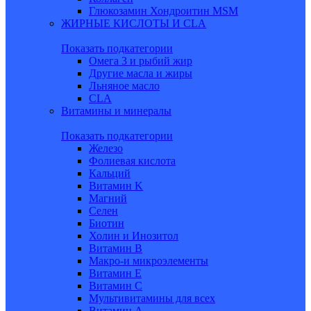
Глюкозамин Хондроитин MSM
ЖИРНЫЕ КИСЛОТЫ И CLA
Показать подкатегории
Омега 3 и рыбий жир
Другие масла и жиры
Льняное масло
CLA
Витамины и минералы
Показать подкатегории
Железо
Фолиевая кислота
Кальций
Витамин K
Магний
Селен
Биотин
Холин и Инозитол
Витамин B
Макро-и микроэлементы
Витамин Е
Витамин С
Мультивитамины для всех
Витамин A