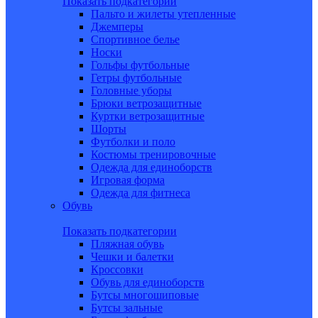
Показать подкатегории
Пальто и жилеты утепленные
Джемперы
Спортивное белье
Носки
Гольфы футбольные
Гетры футбольные
Головные уборы
Брюки ветрозащитные
Куртки ветрозащитные
Шорты
Футболки и поло
Костюмы тренировочные
Одежда для единоборств
Игровая форма
Одежда для фитнеса
Обувь
Показать подкатегории
Пляжная обувь
Чешки и балетки
Кроссовки
Обувь для единоборств
Бутсы многошиповые
Бутсы зальные