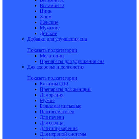
Витамин D
Цинк
Хром
Женские
Мужские
Детские
Добавки для улучшения сна
Показать подкатегории
Мелатонин
Препараты для улучшения сна
Для здоровья и долголетия
Показать подкатегории
Коэнзим Q10
Препараты для женщин
Для зрения
Мумиё
Бальзамы питьевые
Пантогематоген
Для печени
Для сердца
Для пищеварения
Для нервной системы