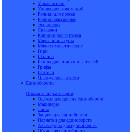
Утяжелители
Упоры для отжиманий
Ролики для пресса
Ролики массажные
Эспандеры
Скакалки
Коврики для фитнеса
Мячи-попрыгуны
Мячи гимнастические
Гири
Штанги
Блины для штанги и гантелей
Грифы
Гантели
Одежда для фитнеса
Единоборства
Показать подкатегории
Одежда для других единоборств
Макивары
Лапы
Защита для единоборств
Перчатки для единоборств
Аксессуары для единоборств
Обувь для единоборств