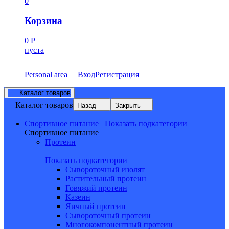
0
Корзина
0
Р
пуста
Personal area
Вход
Регистрация
Каталог товаров
Каталог товаров
Назад
Закрыть
Спортивное питание
Показать подкатегории
Спортивное питание
Протеин
Показать подкатегории
Сывороточный изолят
Растительный протеин
Говяжий протеин
Казеин
Яичный протеин
Сывороточный протеин
Многокомпонентный протеин