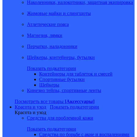
Наколенники, налокотники, защитная экипировка
Жимовые майки и слингшоты
Атлетические пояса
Магнезия, лямки
Перчатки, наладонники
Шейкеры, контейнеры, бутылки
Показать подкатегории
Контейнеры для таблеток и смесей
Спортивные бутылки
Шейкеры
Кинезио тейпы, спортивные ленты
Посмотреть все товары
[Аксессуары]
Красота и уход
Показать подкатегории
Красота и уход
Средства для проблемной кожи
Показать подкатегории
Средства по борьбе с акне и воспалениями