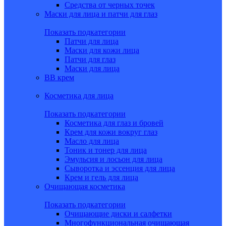
Средства от черных точек
Маски для лица и патчи для глаз
Показать подкатегории
Патчи для лица
Маски для кожи лица
Патчи для глаз
Маски для лица
BB крем
Косметика для лица
Показать подкатегории
Косметика для глаз и бровей
Крем для кожи вокруг глаз
Масло для лица
Тоник и тонер для лица
Эмульсия и лосьон для лица
Сыворотка и эссенция для лица
Крем и гель для лица
Очищающая косметика
Показать подкатегории
Очищающие диски и салфетки
Многофункциональная очищающая