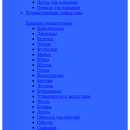
Ласты для плавания
Одежда для плавания
Художественная гимнастика
Показать подкатегории
Наколенники
Джазовки
Балетки
Чешки
Футболки
Майки
Юбки
Шорты
Гетры
Велосипедки
Бриджи
Лосины
Купальники
Утяжелители и аксессуары
Чехлы
Булавы
Ленты
Обмотка для обручей
Обручи
Скакалки