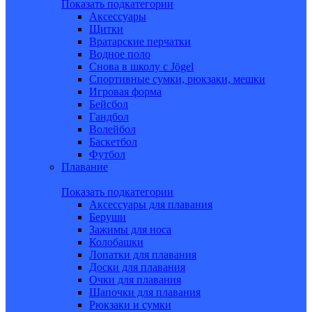
Показать подкатегории
Аксессуары
Щитки
Вратарские перчатки
Водное поло
Снова в школу c Jögel
Спортивные сумки, рюкзаки, мешки
Игровая форма
Бейсбол
Гандбол
Волейбол
Баскетбол
Футбол
Плавание
Показать подкатегории
Аксессуары для плавания
Беруши
Зажимы для носа
Колобашки
Лопатки для плавания
Доски для плавания
Очки для плавания
Шапочки для плавания
Рюкзаки и сумки