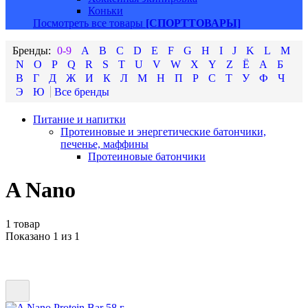
Коньки
Посмотреть все товары
[СПОРТТОВАРЫ]
0-9
A
B
C
D
E
F
G
H
I
J
K
L
M
N
O
P
Q
R
S
T
U
V
W
X
Y
Z
Ё
А
Б
В
Г
Д
Ж
И
К
Л
М
Н
П
Р
С
Т
У
Ф
Ч
Э
Ю
Питание и напитки
Протеиновые и энергетические батончики,
печенье, маффины
Протеиновые батончики
A Nano
1 товар
Показано 1 из 1