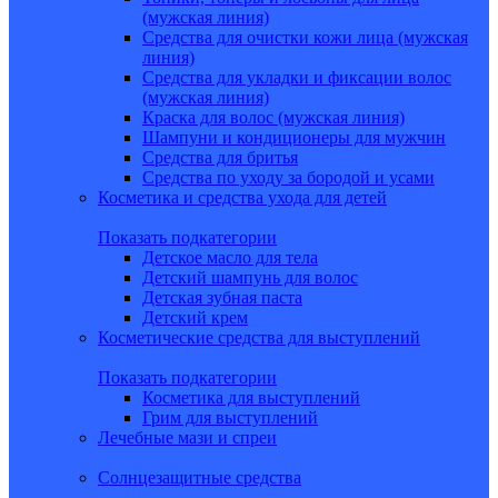
(мужская линия)
Средства для очистки кожи лица (мужская
линия)
Средства для укладки и фиксации волос
(мужская линия)
Краска для волос (мужская линия)
Шампуни и кондиционеры для мужчин
Средства для бритья
Средства по уходу за бородой и усами
Косметика и средства ухода для детей
Показать подкатегории
Детское масло для тела
Детский шампунь для волос
Детская зубная паста
Детский крем
Косметические средства для выступлений
Показать подкатегории
Косметика для выступлений
Грим для выступлений
Лечебные мази и спреи
Солнцезащитные средства