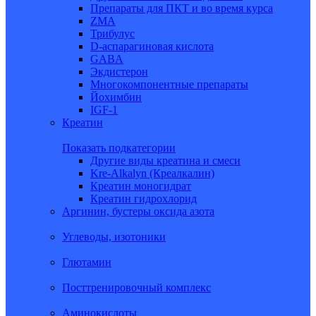
Препараты для ПКТ и во время курса
ZMA
Трибулус
D-аспарагиновая кислота
GABA
Экдистерон
Многокомпонентные препараты
Йохимбин
IGF-1
Креатин
Показать подкатегории
Другие виды креатина и смеси
Kre-Alkalyn (Креалкалин)
Креатин моногидрат
Креатин гидрохлорид
Аргинин, бустеры оксида азота
Углеводы, изотоники
Глютамин
Посттренировочный комплекс
Аминокислоты