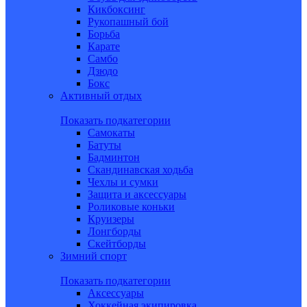
Кикбоксинг
Рукопашный бой
Борьба
Карате
Самбо
Дзюдо
Бокс
Активный отдых
Показать подкатегории
Самокаты
Батуты
Бадминтон
Скандинавская ходьба
Чехлы и сумки
Защита и аксессуары
Роликовые коньки
Круизеры
Лонгборды
Скейтборды
Зимний спорт
Показать подкатегории
Аксессуары
Хоккейная экипировка