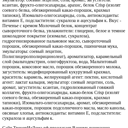
ксантан, фрукто-олигосахариды, арахис, белок Crisp (изолят
соевого белка, обезжиренный какао-порошок, крахмал
тапиоки), Изомальто-олигосахариды, соль, антиоксиданты:
витамин Е, подсластители: сукралоза и ацесульфам к. Вкус -
Печенье с кремом Молочный белок, концентрат
сывороточного белка, увлажнители: глицерин, белое и темное
шоколадное покрытие (изомальт, сукралоза),
гидрогенизированное пальмовое масло, сывороточный
порошок, обезжиренный какао-порошок, пшеничная мука,
эмульгаторы: соевый лецитин,
Полиглицеролполирицинолеат), ароматизатор, карамельный
слой (мальтодекстрин, олигофруктоза, вода, Мальтитовый
порошок, кокосовое масло, порошок обезжиренного молока,
загуститель: модифицированный кукурузный крахмал,
краситель: карамель, желирующий агент: пектин, кислотный
агент: лактат кальция, эмульгатор: соевый лецитин, соль,
аромат, загуститель: ксантан, гидролизованный говяжий
коллаген, фрукто-олигосахариды, какао-белок Crisp (изолят
соевого белка, обезжиренный какао-порошок, крахмал
тапиоки), Изомальто-олигосахариды, аромат, обезжиренный
какао-порошок, порошок подсолнечного масла, масло канолы,
овсяные хлопья, антиоксиданты: витамин Е, подсластители:
сукралоза и ацесульфам к.
Сайт ТренерИзДома.рф предлагает Вашему вниманию