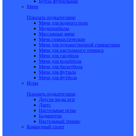
Бутсы футбольные
Мячи
Показать подкатегории
Мячи для водного поло
Медицинболы
Массажные мячи
Мячи гимнастические
Мячи для художественной гимнастики
Мячи для настольного тенниса
Мячи для гандбола
Мячи для волейбола
Мячи для баскетбола
Мячи для футзала
Мячи для футбола
Игры
Показать подкатегории
Другие виды игр
Дартс
Настольные игры
Бадминтон
Настольный теннис
Командный спорт