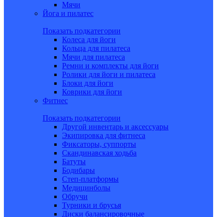
Мячи
Йога и пилатес
Показать подкатегории
Колеса для йоги
Кольца для пилатеса
Мячи для пилатеса
Ремни и комплекты для йоги
Ролики для йоги и пилатеса
Блоки для йоги
Коврики для йоги
Фитнес
Показать подкатегории
Другой инвентарь и аксессуары
Экипировка для фитнеса
Фиксаторы, суппорты
Скандинавская ходьба
Батуты
Бодибары
Степ-платформы
Медицинболы
Обручи
Турники и брусья
Диски балансировочные