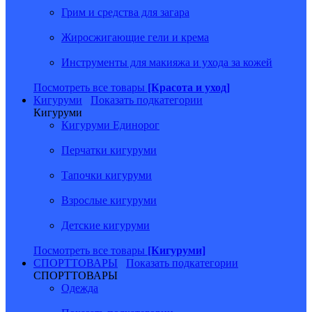
Грим и средства для загара
Жиросжигающие гели и крема
Инструменты для макияжа и ухода за кожей
Посмотреть все товары
[Красота и уход]
Кигуруми
Показать подкатегории
Кигуруми
Кигуруми Единорог
Перчатки кигуруми
Тапочки кигуруми
Взрослые кигуруми
Детские кигуруми
Посмотреть все товары
[Кигуруми]
СПОРТТОВАРЫ
Показать подкатегории
СПОРТТОВАРЫ
Одежда