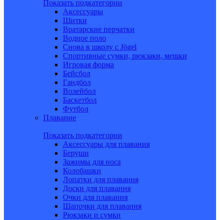
Показать подкатегории
Аксессуары
Щитки
Вратарские перчатки
Водное поло
Снова в школу c Jögel
Спортивные сумки, рюкзаки, мешки
Игровая форма
Бейсбол
Гандбол
Волейбол
Баскетбол
Футбол
Плавание
Показать подкатегории
Аксессуары для плавания
Беруши
Зажимы для носа
Колобашки
Лопатки для плавания
Доски для плавания
Очки для плавания
Шапочки для плавания
Рюкзаки и сумки