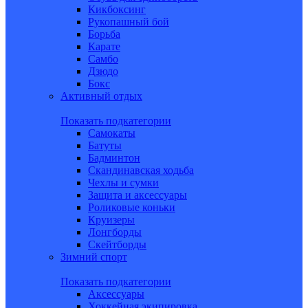
Кикбоксинг
Рукопашный бой
Борьба
Карате
Самбо
Дзюдо
Бокс
Активный отдых
Показать подкатегории
Самокаты
Батуты
Бадминтон
Скандинавская ходьба
Чехлы и сумки
Защита и аксессуары
Роликовые коньки
Круизеры
Лонгборды
Скейтборды
Зимний спорт
Показать подкатегории
Аксессуары
Хоккейная экипировка