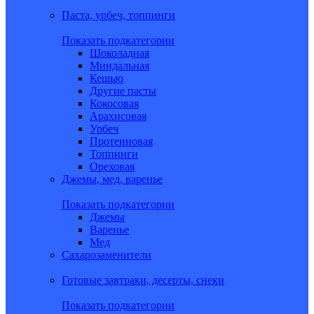
Паста, урбеч, топпинги
Показать подкатегории
Шоколадная
Миндальная
Кешью
Другие пасты
Кокосовая
Арахисовая
Урбеч
Протеиновая
Топпинги
Ореховая
Джемы, мед, варенье
Показать подкатегории
Джемы
Варенье
Мед
Сахарозаменители
Готовые завтраки, десерты, снеки
Показать подкатегории