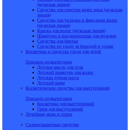
(мужская линия)
Средства для очистки кожи лица (мужская
линия)
Средства для укладки и фиксации волос
(мужская линия)
Краска для волос (мужская линия)
Шампуни и кондиционеры для мужчин
Средства для бритья
Средства по уходу за бородой и усами
Косметика и средства ухода для детей
Показать подкатегории
Детское масло для тела
Детский шампунь для волос
Детская зубная паста
Детский крем
Косметические средства для выступлений
Показать подкатегории
Косметика для выступлений
Грим для выступлений
Лечебные мази и спреи
Солнцезащитные средства