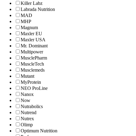
Killer Labz
Labrada Nutrition
MAD
MHP
Magnum
Maxler EU
Maxler USA
Mr. Dominant
Multipower
MusclePharm
MuscleTech
Musclemeds
Mutant
MyProtein
NEO ProLine
Nanox
Now
Nutrabolics
Nutrend
Nutrex
Olimp
Optimum Nutrition