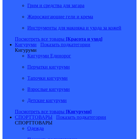
Грим и средства для загара
Жиросжигающие гели и крема
Инструменты для макияжа и ухода за кожей
Посмотреть все товары
[Красота и уход]
Кигуруми
Показать подкатегории
Кигуруми
Кигуруми Единорог
Перчатки кигуруми
Тапочки кигуруми
Взрослые кигуруми
Детские кигуруми
Посмотреть все товары
[Кигуруми]
СПОРТТОВАРЫ
Показать подкатегории
СПОРТТОВАРЫ
Одежда