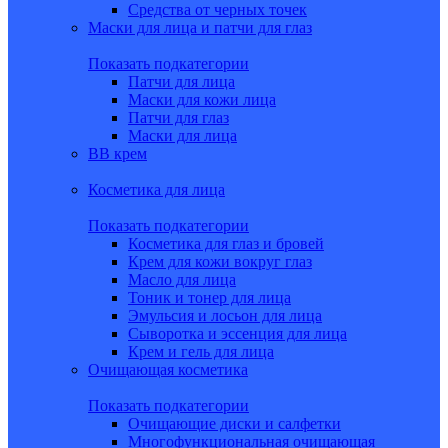
Средства от черных точек
Маски для лица и патчи для глаз
Показать подкатегории
Патчи для лица
Маски для кожи лица
Патчи для глаз
Маски для лица
BB крем
Косметика для лица
Показать подкатегории
Косметика для глаз и бровей
Крем для кожи вокруг глаз
Масло для лица
Тоник и тонер для лица
Эмульсия и лосьон для лица
Сыворотка и эссенция для лица
Крем и гель для лица
Очищающая косметика
Показать подкатегории
Очищающие диски и салфетки
Многофункциональная очищающая