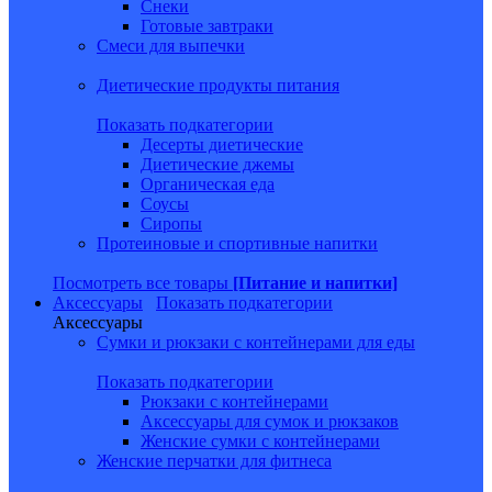
Снеки
Готовые завтраки
Смеси для выпечки
Диетические продукты питания
Показать подкатегории
Десерты диетические
Диетические джемы
Органическая еда
Соусы
Сиропы
Протеиновые и спортивные напитки
Посмотреть все товары
[Питание и напитки]
Аксессуары
Показать подкатегории
Аксессуары
Сумки и рюкзаки с контейнерами для еды
Показать подкатегории
Рюкзаки с контейнерами
Аксессуары для сумок и рюкзаков
Женские сумки с контейнерами
Женские перчатки для фитнеса