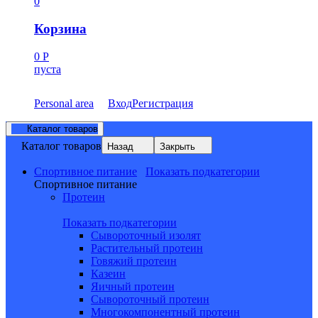
0
Корзина
0
Р
пуста
Personal area
Вход
Регистрация
Каталог товаров
Каталог товаров
Назад
Закрыть
Спортивное питание
Показать подкатегории
Спортивное питание
Протеин
Показать подкатегории
Сывороточный изолят
Растительный протеин
Говяжий протеин
Казеин
Яичный протеин
Сывороточный протеин
Многокомпонентный протеин