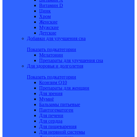
Витамин D
Цинк
Хром
Женские
Мужские
Детские
Добавки для улучшения сна
Показать подкатегории
Мелатонин
Препараты для улучшения сна
Для здоровья и долголетия
Показать подкатегории
Коэнзим Q10
Препараты для женщин
Для зрения
Мумиё
Бальзамы питьевые
Пантогематоген
Для печени
Для сердца
Для пищеварения
Для нервной системы