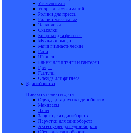
Утяжелители
Упоры для отжиманий
Ролики для пресса
Ролики массажные
Эспандеры
Скакалки
Коврики для фитнеса
Мячи-попрыгуны
Мячи гимнастические
Гири
Штанги
Блины для штанги и гантелей
Грифы
Гантели
Одежда для фитнеса
Единоборства
Показать подкатегории
Одежда для других единоборств
Макивары
Лапы
Защита для единоборств
Перчатки для единоборств
Аксессуары для единоборств
Обувь для единоборств