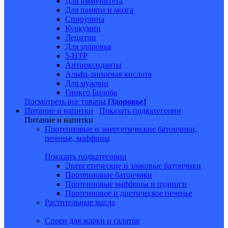
Для иммунитета
Для памяти и мозга
Спирулина
Куркумин
Лецитин
Для здоровья
5-HTP
Антиоксиданты
Альфа-липоевая кислота
Для мужчин
Гинкго Билоба
Посмотреть все товары
[Здоровье]
Питание и напитки
Показать подкатегории
Питание и напитки
Протеиновые и энергетические батончики,
печенье, маффины
Показать подкатегории
Энергетические и злаковые батончики
Протеиновые батончики
Протеиновые маффины и пудинги
Протеиновое и диетическое печенье
Растительные масла
Спреи для жарки и салатов