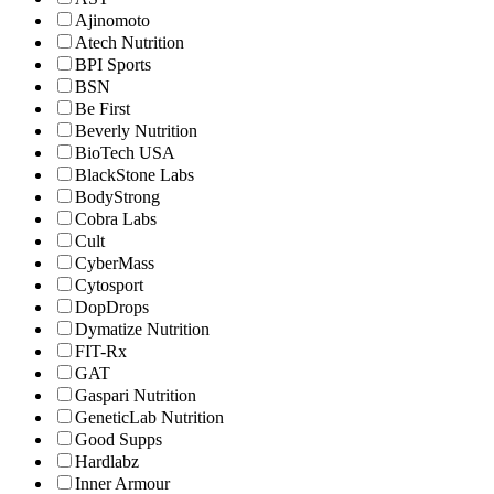
Ajinomoto
Atech Nutrition
BPI Sports
BSN
Be First
Beverly Nutrition
BioTech USA
BlackStone Labs
BodyStrong
Cobra Labs
Cult
CyberMass
Cytosport
DopDrops
Dymatize Nutrition
FIT-Rx
GAT
Gaspari Nutrition
GeneticLab Nutrition
Good Supps
Hardlabz
Inner Armour