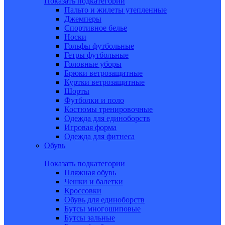
Показать подкатегории
Пальто и жилеты утепленные
Джемперы
Спортивное белье
Носки
Гольфы футбольные
Гетры футбольные
Головные уборы
Брюки ветрозащитные
Куртки ветрозащитные
Шорты
Футболки и поло
Костюмы тренировочные
Одежда для единоборств
Игровая форма
Одежда для фитнеса
Обувь
Показать подкатегории
Пляжная обувь
Чешки и балетки
Кроссовки
Обувь для единоборств
Бутсы многошиповые
Бутсы зальные