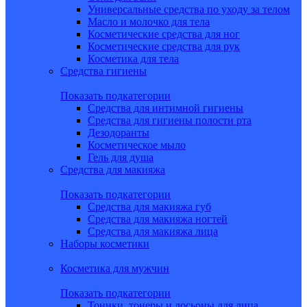
Универсальные средства по уходу за телом
Масло и молочко для тела
Косметические средства для ног
Косметические средства для рук
Косметика для тела
Средства гигиены
Показать подкатегории
Средства для интимной гигиены
Средства для гигиены полости рта
Дезодоранты
Косметическое мыло
Гель для душа
Средства для макияжа
Показать подкатегории
Средства для макияжа губ
Средства для макияжа ногтей
Средства для макияжа лица
Наборы косметики
Косметика для мужчин
Показать подкатегории
Тоники, тонеры и лосьоны для лица