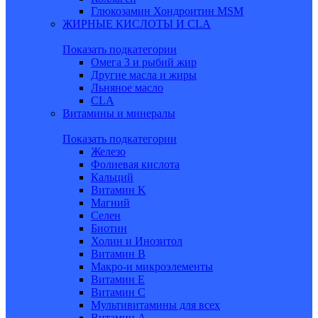
Глюкозамин Хондроитин MSM
ЖИРНЫЕ КИСЛОТЫ И CLA
Показать подкатегории
Омега 3 и рыбий жир
Другие масла и жиры
Льняное масло
CLA
Витамины и минералы
Показать подкатегории
Железо
Фолиевая кислота
Кальций
Витамин K
Магний
Селен
Биотин
Холин и Инозитол
Витамин B
Макро-и микроэлементы
Витамин Е
Витамин С
Мультивитамины для всех
Витамин A