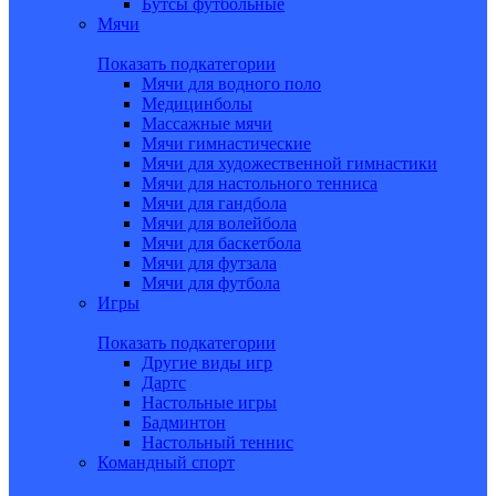
Бутсы футбольные
Мячи
Показать подкатегории
Мячи для водного поло
Медицинболы
Массажные мячи
Мячи гимнастические
Мячи для художественной гимнастики
Мячи для настольного тенниса
Мячи для гандбола
Мячи для волейбола
Мячи для баскетбола
Мячи для футзала
Мячи для футбола
Игры
Показать подкатегории
Другие виды игр
Дартс
Настольные игры
Бадминтон
Настольный теннис
Командный спорт