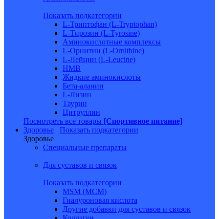
Показать подкатегории
L-Триптофан (L-Tryptophan)
L-Тирозин (L-Tyrosine)
Аминокислотные комплексы
L-Орнитин (L-Ornithine)
L-Лейцин (L-Leucine)
HMB
Жидкие аминокислоты
Бета-аланин
L-Лизин
Таурин
Цитруллин
Посмотреть все товары
[Спортивное питание]
Здоровье
Показать подкатегории
Здоровье
Специальные препараты
Для суставов и связок
Показать подкатегории
MSM (МСМ)
Гиалуроновая кислота
Другие добавки для суставов и связок
Коллаген