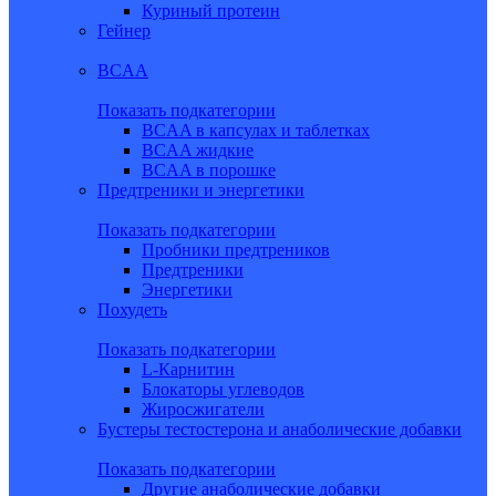
Куриный протеин
Гейнер
BCAA
Показать подкатегории
BCAA в капсулах и таблетках
BCAA жидкие
BCAA в порошке
Предтреники и энергетики
Показать подкатегории
Пробники предтреников
Предтреники
Энергетики
Похудеть
Показать подкатегории
L-Карнитин
Блокаторы углеводов
Жиросжигатели
Бустеры тестостерона и анаболические добавки
Показать подкатегории
Другие анаболические добавки