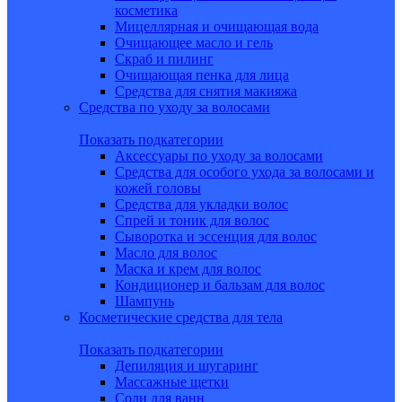
косметика
Мицеллярная и очищающая вода
Очищающее масло и гель
Скраб и пилинг
Очищающая пенка для лица
Средства для снятия макияжа
Средства по уходу за волосами
Показать подкатегории
Аксессуары по уходу за волосами
Средства для особого ухода за волосами и
кожей головы
Средства для укладки волос
Спрей и тоник для волос
Сыворотка и эссенция для волос
Масло для волос
Маска и крем для волос
Кондиционер и бальзам для волос
Шампунь
Косметические средства для тела
Показать подкатегории
Депиляция и шугаринг
Массажные щетки
Соли для ванн