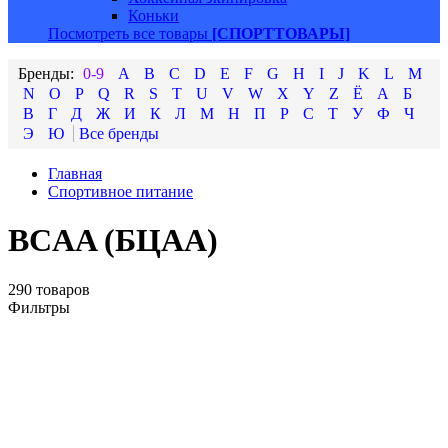
Коньки
Посмотреть все товары
[СПОРТТОВАРЫ]
0-9
A
B
C
D
E
F
G
H
I
J
K
L
M
N
O
P
Q
R
S
T
U
V
W
X
Y
Z
Ё
А
Б
В
Г
Д
Ж
И
К
Л
М
Н
П
Р
С
Т
У
Ф
Ч
Э
Ю
Главная
Спортивное питание
BCAA (БЦАА)
290 товаров
Фильтры