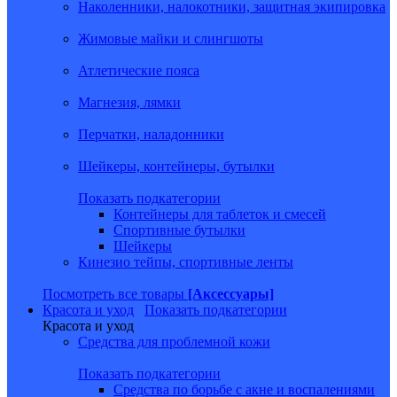
Наколенники, налокотники, защитная экипировка
Жимовые майки и слингшоты
Атлетические пояса
Магнезия, лямки
Перчатки, наладонники
Шейкеры, контейнеры, бутылки
Показать подкатегории
Контейнеры для таблеток и смесей
Спортивные бутылки
Шейкеры
Кинезио тейпы, спортивные ленты
Посмотреть все товары
[Аксессуары]
Красота и уход
Показать подкатегории
Красота и уход
Средства для проблемной кожи
Показать подкатегории
Средства по борьбе с акне и воспалениями