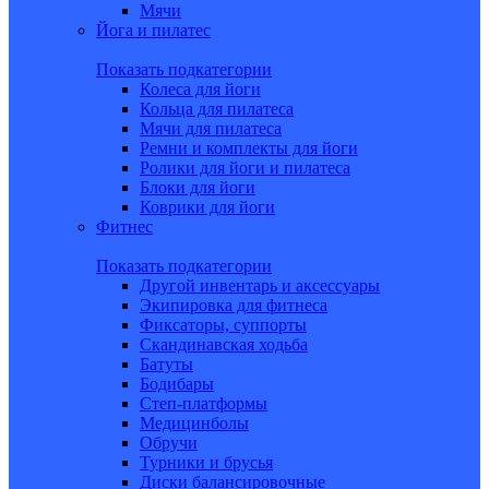
Мячи
Йога и пилатес
Показать подкатегории
Колеса для йоги
Кольца для пилатеса
Мячи для пилатеса
Ремни и комплекты для йоги
Ролики для йоги и пилатеса
Блоки для йоги
Коврики для йоги
Фитнес
Показать подкатегории
Другой инвентарь и аксессуары
Экипировка для фитнеса
Фиксаторы, суппорты
Скандинавская ходьба
Батуты
Бодибары
Степ-платформы
Медицинболы
Обручи
Турники и брусья
Диски балансировочные