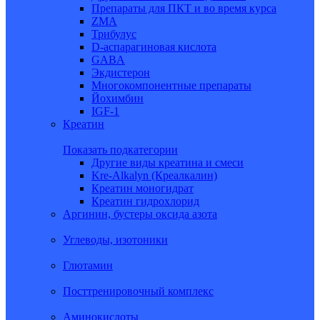
Препараты для ПКТ и во время курса
ZMA
Трибулус
D-аспарагиновая кислота
GABA
Экдистерон
Многокомпонентные препараты
Йохимбин
IGF-1
Креатин
Показать подкатегории
Другие виды креатина и смеси
Kre-Alkalyn (Креалкалин)
Креатин моногидрат
Креатин гидрохлорид
Аргинин, бустеры оксида азота
Углеводы, изотоники
Глютамин
Посттренировочный комплекс
Аминокислоты