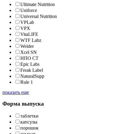
Ultimate Nutrition
Uniforce
Universal Nutrition
VPLab
VPX
VitaLIFE
WTF Labz
Weider
Xcel SN
НПО СТ
Epic Labs
Freak Label
NaturalSupp
Rule 1
показать еще
Форма выпуска
таблетки
капсулы
порошок
жидкая