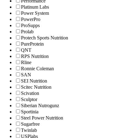
Performance
Platinum Labs
Power System
PowerPro
ProSupps
Prolab
Protech Sports Nutrition
PureProtein
QNT
RPS Nutrition
Rline
Ronnie Coleman
SAN
SEI Nutrition
Scitec Nutrition
Scivation
Sculptor
Siberian Nutrogunz
Sportinia
Steel Power Nutrition
Sugarfree
Twinlab
USPlabs