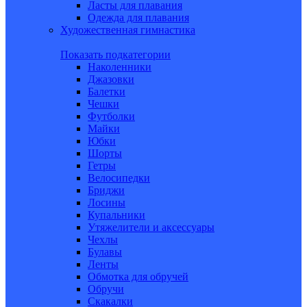
Ласты для плавания
Одежда для плавания
Художественная гимнастика
Показать подкатегории
Наколенники
Джазовки
Балетки
Чешки
Футболки
Майки
Юбки
Шорты
Гетры
Велосипедки
Бриджи
Лосины
Купальники
Утяжелители и аксессуары
Чехлы
Булавы
Ленты
Обмотка для обручей
Обручи
Скакалки