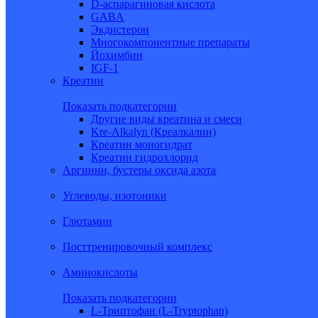
D-аспарагиновая кислота
GABA
Экдистерон
Многокомпонентные препараты
Йохимбин
IGF-1
Креатин
Показать подкатегории
Другие виды креатина и смеси
Kre-Alkalyn (Креалкалин)
Креатин моногидрат
Креатин гидрохлорид
Аргинин, бустеры оксида азота
Углеводы, изотоники
Глютамин
Посттренировочный комплекс
Аминокислоты
Показать подкатегории
L-Триптофан (L-Tryptophan)