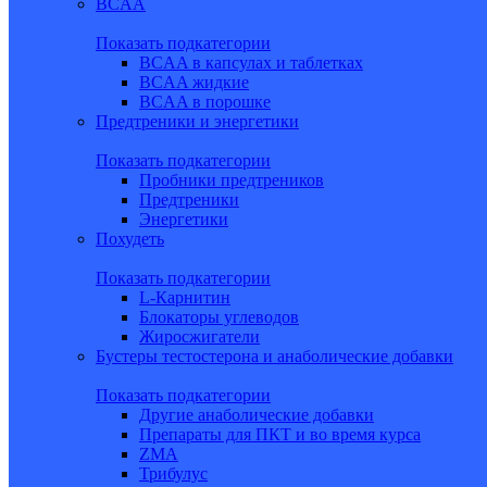
BCAA
Показать подкатегории
BCAA в капсулах и таблетках
BCAA жидкие
BCAA в порошке
Предтреники и энергетики
Показать подкатегории
Пробники предтреников
Предтреники
Энергетики
Похудеть
Показать подкатегории
L-Карнитин
Блокаторы углеводов
Жиросжигатели
Бустеры тестостерона и анаболические добавки
Показать подкатегории
Другие анаболические добавки
Препараты для ПКТ и во время курса
ZMA
Трибулус