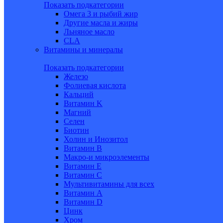
Показать подкатегории
Омега 3 и рыбий жир
Другие масла и жиры
Льняное масло
CLA
Витамины и минералы
Показать подкатегории
Железо
Фолиевая кислота
Кальций
Витамин K
Магний
Селен
Биотин
Холин и Инозитол
Витамин B
Макро-и микроэлементы
Витамин Е
Витамин С
Мультивитамины для всех
Витамин A
Витамин D
Цинк
Хром