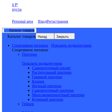
0
Р
пуста
Personal area
Вход
Регистрация
Каталог товаров
Каталог товаров
Назад
Закрыть
Спортивное питание
Показать подкатегории
Спортивное питание
Протеин
Показать подкатегории
Сывороточный изолят
Растительный протеин
Говяжий протеин
Казеин
Яичный протеин
Сывороточный протеин
Многокомпонентный протеин
Куриный протеин
Гейнер