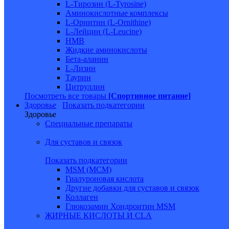
L-Тирозин (L-Tyrosine)
Аминокислотные комплексы
L-Орнитин (L-Ornithine)
L-Лейцин (L-Leucine)
HMB
Жидкие аминокислоты
Бета-аланин
L-Лизин
Таурин
Цитруллин
Посмотреть все товары
[Спортивное питание]
Здоровье
Показать подкатегории
Здоровье
Специальные препараты
Для суставов и связок
Показать подкатегории
MSM (МСМ)
Гиалуроновая кислота
Другие добавки для суставов и связок
Коллаген
Глюкозамин Хондроитин MSM
ЖИРНЫЕ КИСЛОТЫ И CLA