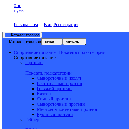
0
Р
пуста
Personal area
Вход
Регистрация
Каталог товаров
Каталог товаров
Назад
Закрыть
Спортивное питание
Показать подкатегории
Спортивное питание
Протеин
Показать подкатегории
Сывороточный изолят
Растительный протеин
Говяжий протеин
Казеин
Яичный протеин
Сывороточный протеин
Многокомпонентный протеин
Куриный протеин
Гейнер