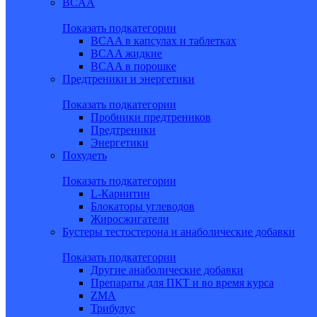
BCAA
Показать подкатегории
BCAA в капсулах и таблетках
BCAA жидкие
BCAA в порошке
Предтреники и энергетики
Показать подкатегории
Пробники предтреников
Предтреники
Энергетики
Похудеть
Показать подкатегории
L-Карнитин
Блокаторы углеводов
Жиросжигатели
Бустеры тестостерона и анаболические добавки
Показать подкатегории
Другие анаболические добавки
Препараты для ПКТ и во время курса
ZMA
Трибулус