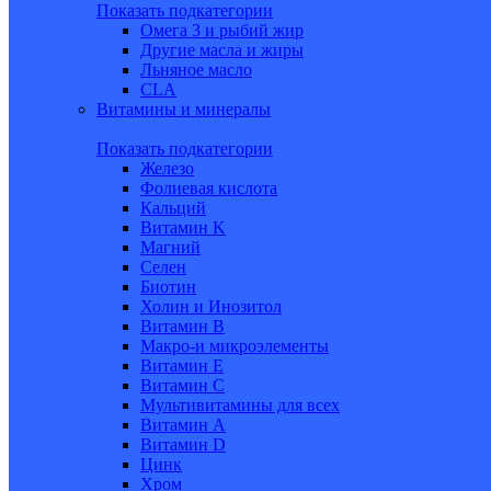
Показать подкатегории
Омега 3 и рыбий жир
Другие масла и жиры
Льняное масло
CLA
Витамины и минералы
Показать подкатегории
Железо
Фолиевая кислота
Кальций
Витамин K
Магний
Селен
Биотин
Холин и Инозитол
Витамин B
Макро-и микроэлементы
Витамин Е
Витамин С
Мультивитамины для всех
Витамин A
Витамин D
Цинк
Хром