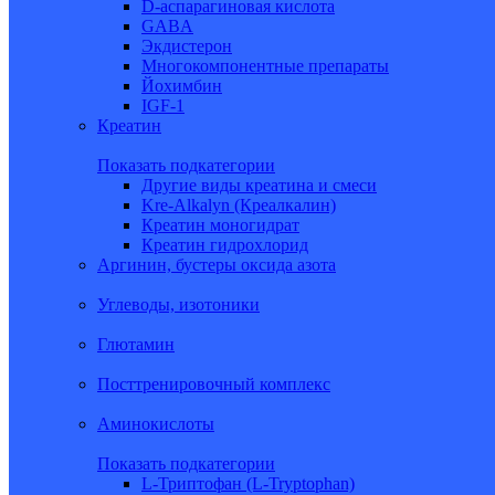
D-аспарагиновая кислота
GABA
Экдистерон
Многокомпонентные препараты
Йохимбин
IGF-1
Креатин
Показать подкатегории
Другие виды креатина и смеси
Kre-Alkalyn (Креалкалин)
Креатин моногидрат
Креатин гидрохлорид
Аргинин, бустеры оксида азота
Углеводы, изотоники
Глютамин
Посттренировочный комплекс
Аминокислоты
Показать подкатегории
L-Триптофан (L-Tryptophan)