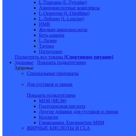
L-Тирозин (L-Tyrosine)
Аминокислотные комплексы
L-Орнитин (L-Ornithine)
L-Лейцин (L-Leucine)
HMB
Жидкие аминокислоты
Бета-аланин
L-Лизин
Таурин
Цитруллин
Посмотреть все товары
[Спортивное питание]
Здоровье
Показать подкатегории
Здоровье
Специальные препараты
Для суставов и связок
Показать подкатегории
MSM (МСМ)
Гиалуроновая кислота
Другие добавки для суставов и связок
Коллаген
Глюкозамин Хондроитин MSM
ЖИРНЫЕ КИСЛОТЫ И CLA