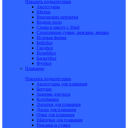
Показать подкатегории
Аксессуары
Щитки
Вратарские перчатки
Водное поло
Снова в школу c Jögel
Спортивные сумки, рюкзаки, мешки
Игровая форма
Бейсбол
Гандбол
Волейбол
Баскетбол
Футбол
Плавание
Показать подкатегории
Аксессуары для плавания
Беруши
Зажимы для носа
Колобашки
Лопатки для плавания
Доски для плавания
Очки для плавания
Шапочки для плавания
Рюкзаки и сумки