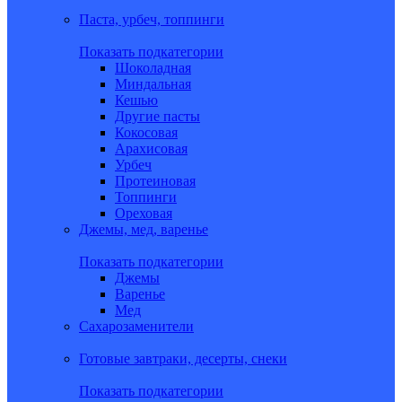
Паста, урбеч, топпинги
Показать подкатегории
Шоколадная
Миндальная
Кешью
Другие пасты
Кокосовая
Арахисовая
Урбеч
Протеиновая
Топпинги
Ореховая
Джемы, мед, варенье
Показать подкатегории
Джемы
Варенье
Мед
Сахарозаменители
Готовые завтраки, десерты, снеки
Показать подкатегории