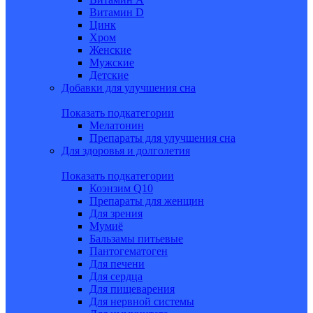
Витамин D
Цинк
Хром
Женские
Мужские
Детские
Добавки для улучшения сна
Показать подкатегории
Мелатонин
Препараты для улучшения сна
Для здоровья и долголетия
Показать подкатегории
Коэнзим Q10
Препараты для женщин
Для зрения
Мумиё
Бальзамы питьевые
Пантогематоген
Для печени
Для сердца
Для пищеварения
Для нервной системы