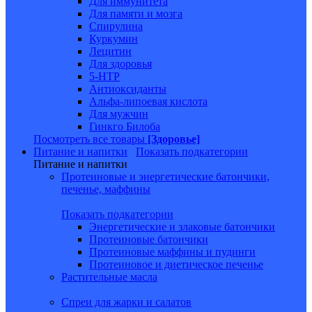
Для иммунитета
Для памяти и мозга
Спирулина
Куркумин
Лецитин
Для здоровья
5-HTP
Антиоксиданты
Альфа-липоевая кислота
Для мужчин
Гинкго Билоба
Посмотреть все товары
[Здоровье]
Питание и напитки
Показать подкатегории
Питание и напитки
Протеиновые и энергетические батончики,
печенье, маффины
Показать подкатегории
Энергетические и злаковые батончики
Протеиновые батончики
Протеиновые маффины и пудинги
Протеиновое и диетическое печенье
Растительные масла
Спреи для жарки и салатов