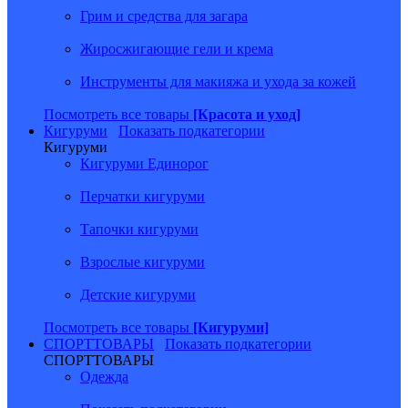
Грим и средства для загара
Жиросжигающие гели и крема
Инструменты для макияжа и ухода за кожей
Посмотреть все товары
[Красота и уход]
Кигуруми
Показать подкатегории
Кигуруми
Кигуруми Единорог
Перчатки кигуруми
Тапочки кигуруми
Взрослые кигуруми
Детские кигуруми
Посмотреть все товары
[Кигуруми]
СПОРТТОВАРЫ
Показать подкатегории
СПОРТТОВАРЫ
Одежда