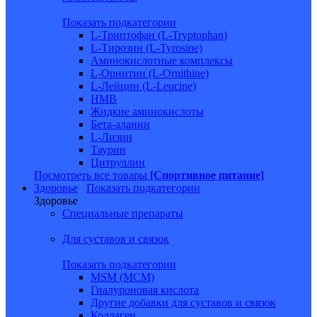
Показать подкатегории
L-Триптофан (L-Tryptophan)
L-Тирозин (L-Tyrosine)
Аминокислотные комплексы
L-Орнитин (L-Ornithine)
L-Лейцин (L-Leucine)
HMB
Жидкие аминокислоты
Бета-аланин
L-Лизин
Таурин
Цитруллин
Посмотреть все товары
[Спортивное питание]
Здоровье
Показать подкатегории
Здоровье
Специальные препараты
Для суставов и связок
Показать подкатегории
MSM (МСМ)
Гиалуроновая кислота
Другие добавки для суставов и связок
Коллаген