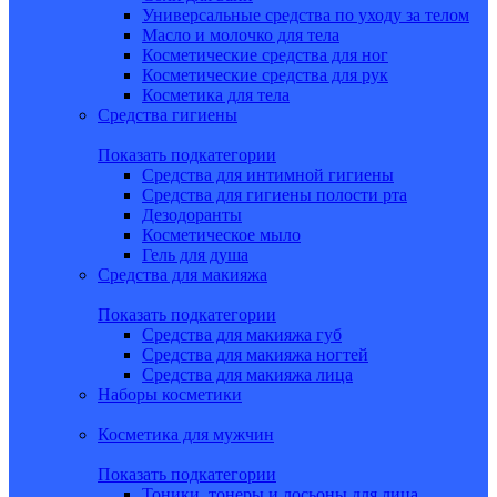
Универсальные средства по уходу за телом
Масло и молочко для тела
Косметические средства для ног
Косметические средства для рук
Косметика для тела
Средства гигиены
Показать подкатегории
Средства для интимной гигиены
Средства для гигиены полости рта
Дезодоранты
Косметическое мыло
Гель для душа
Средства для макияжа
Показать подкатегории
Средства для макияжа губ
Средства для макияжа ногтей
Средства для макияжа лица
Наборы косметики
Косметика для мужчин
Показать подкатегории
Тоники, тонеры и лосьоны для лица