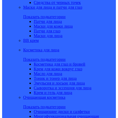
Средства от черных точек
Маски для лица и патчи для глаз
Показать подкатегории
Патчи для лица
Маски для кожи лица
Патчи для глаз
Маски для лица
BB крем
Косметика для лица
Показать подкатегории
Косметика для глаз и бровей
Крем для кожи вокруг глаз
Масло для лица
Тоник и тонер для лица
Эмульсия и лосьон для лица
Сыворотка и эссенция для лица
Крем и гель для лица
Очищающая косметика
Показать подкатегории
Очищающие диски и салфетки
Многофункциональная очищающая