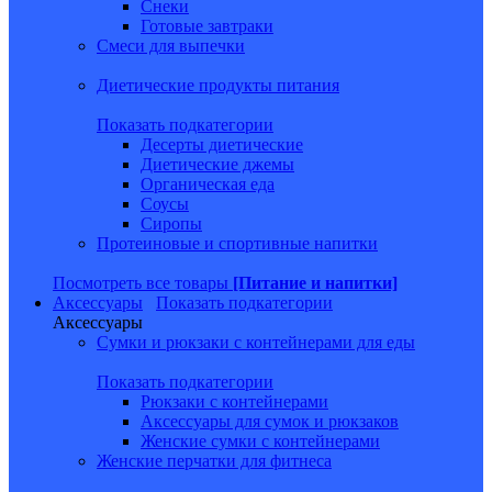
Снеки
Готовые завтраки
Смеси для выпечки
Диетические продукты питания
Показать подкатегории
Десерты диетические
Диетические джемы
Органическая еда
Соусы
Сиропы
Протеиновые и спортивные напитки
Посмотреть все товары
[Питание и напитки]
Аксессуары
Показать подкатегории
Аксессуары
Сумки и рюкзаки с контейнерами для еды
Показать подкатегории
Рюкзаки с контейнерами
Аксессуары для сумок и рюкзаков
Женские сумки с контейнерами
Женские перчатки для фитнеса