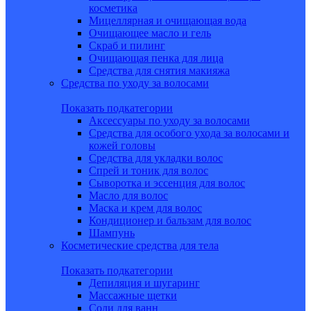
косметика
Мицеллярная и очищающая вода
Очищающее масло и гель
Скраб и пилинг
Очищающая пенка для лица
Средства для снятия макияжа
Средства по уходу за волосами
Показать подкатегории
Аксессуары по уходу за волосами
Средства для особого ухода за волосами и
кожей головы
Средства для укладки волос
Спрей и тоник для волос
Сыворотка и эссенция для волос
Масло для волос
Маска и крем для волос
Кондиционер и бальзам для волос
Шампунь
Косметические средства для тела
Показать подкатегории
Депиляция и шугаринг
Массажные щетки
Соли для ванн