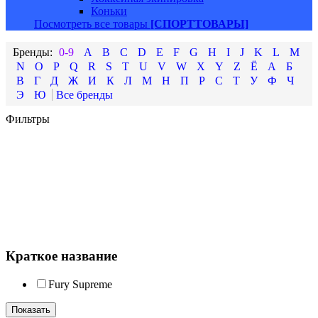
Коньки
Посмотреть все товары
[СПОРТТОВАРЫ]
0-9
A
B
C
D
E
F
G
H
I
J
K
L
M
N
O
P
Q
R
S
T
U
V
W
X
Y
Z
Ё
А
Б
В
Г
Д
Ж
И
К
Л
М
Н
П
Р
С
Т
У
Ф
Ч
Э
Ю
Фильтры
Краткое название
Fury Supreme
Показать