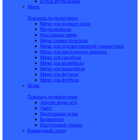
Бутсы футбольные
Мячи
Показать подкатегории
Мячи для водного поло
Медицинболы
Массажные мячи
Мячи гимнастические
Мячи для художественной гимнастики
Мячи для настольного тенниса
Мячи для гандбола
Мячи для волейбола
Мячи для баскетбола
Мячи для футзала
Мячи для футбола
Игры
Показать подкатегории
Другие виды игр
Дартс
Настольные игры
Бадминтон
Настольный теннис
Командный спорт