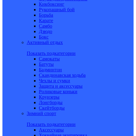
Кикбоксинг
Рукопашный бой
Борьба
Карате
Самбо
Дзюдо
Бокс
Активный отдых
Показать подкатегории
Самокаты
Батуты
Бадминтон
Скандинавская ходьба
Чехлы и сумки
Защита и аксессуары
Роликовые коньки
Круизеры
Лонгборды
Скейтборды
Зимний спорт
Показать подкатегории
Аксессуары
Хоккейная экипировка