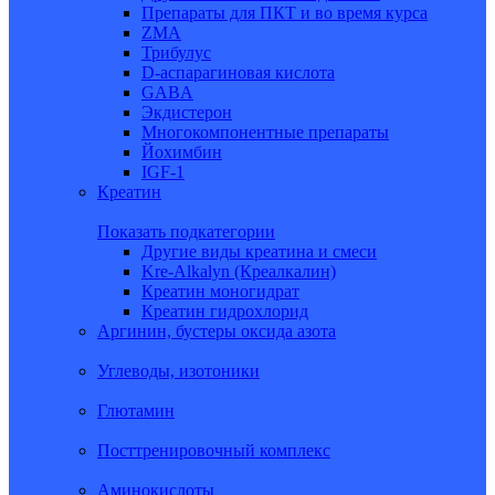
Препараты для ПКТ и во время курса
ZMA
Трибулус
D-аспарагиновая кислота
GABA
Экдистерон
Многокомпонентные препараты
Йохимбин
IGF-1
Креатин
Показать подкатегории
Другие виды креатина и смеси
Kre-Alkalyn (Креалкалин)
Креатин моногидрат
Креатин гидрохлорид
Аргинин, бустеры оксида азота
Углеводы, изотоники
Глютамин
Посттренировочный комплекс
Аминокислоты