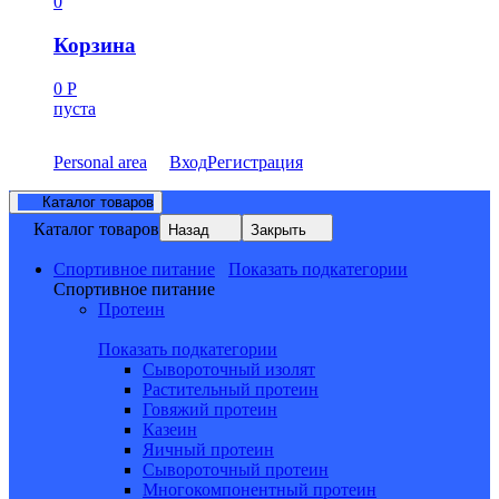
0
Корзина
0
Р
пуста
Personal area
Вход
Регистрация
Каталог товаров
Каталог товаров
Назад
Закрыть
Спортивное питание
Показать подкатегории
Спортивное питание
Протеин
Показать подкатегории
Сывороточный изолят
Растительный протеин
Говяжий протеин
Казеин
Яичный протеин
Сывороточный протеин
Многокомпонентный протеин