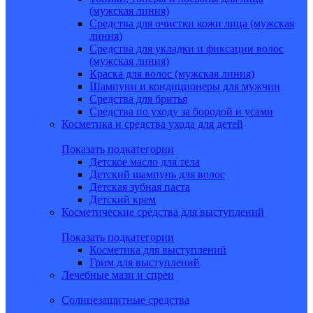
(мужская линия)
Средства для очистки кожи лица (мужская
линия)
Средства для укладки и фиксации волос
(мужская линия)
Краска для волос (мужская линия)
Шампуни и кондиционеры для мужчин
Средства для бритья
Средства по уходу за бородой и усами
Косметика и средства ухода для детей
Показать подкатегории
Детское масло для тела
Детский шампунь для волос
Детская зубная паста
Детский крем
Косметические средства для выступлений
Показать подкатегории
Косметика для выступлений
Грим для выступлений
Лечебные мази и спреи
Солнцезащитные средства