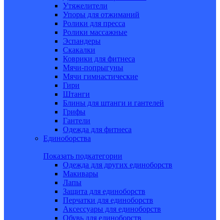
Утяжелители
Упоры для отжиманий
Ролики для пресса
Ролики массажные
Эспандеры
Скакалки
Коврики для фитнеса
Мячи-попрыгуны
Мячи гимнастические
Гири
Штанги
Блины для штанги и гантелей
Грифы
Гантели
Одежда для фитнеса
Единоборства
Показать подкатегории
Одежда для других единоборств
Макивары
Лапы
Защита для единоборств
Перчатки для единоборств
Аксессуары для единоборств
Обувь для единоборств