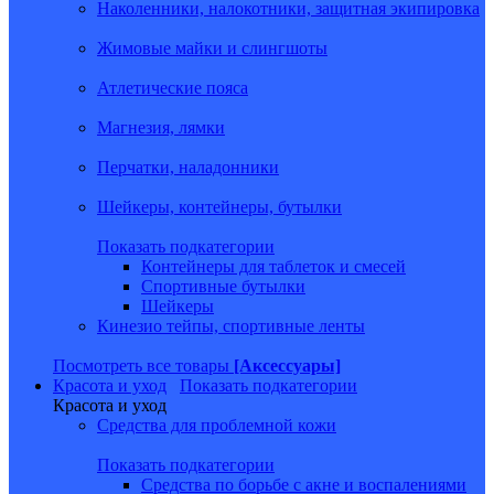
Наколенники, налокотники, защитная экипировка
Жимовые майки и слингшоты
Атлетические пояса
Магнезия, лямки
Перчатки, наладонники
Шейкеры, контейнеры, бутылки
Показать подкатегории
Контейнеры для таблеток и смесей
Спортивные бутылки
Шейкеры
Кинезио тейпы, спортивные ленты
Посмотреть все товары
[Аксессуары]
Красота и уход
Показать подкатегории
Красота и уход
Средства для проблемной кожи
Показать подкатегории
Средства по борьбе с акне и воспалениями