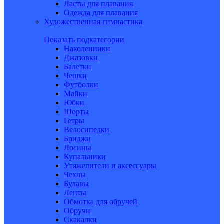
Ласты для плавания
Одежда для плавания
Художественная гимнастика
Показать подкатегории
Наколенники
Джазовки
Балетки
Чешки
Футболки
Майки
Юбки
Шорты
Гетры
Велосипедки
Бриджи
Лосины
Купальники
Утяжелители и аксессуары
Чехлы
Булавы
Ленты
Обмотка для обручей
Обручи
Скакалки