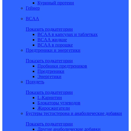
Куриный протеин
Гейнер
BCAA
Показать подкатегории
BCAA в капсулах и таблетках
BCAA жидкие
BCAA в порошке
Предтреники и энергетики
Показать подкатегории
Пробники предтреников
Предтреники
Энергетики
Похудеть
Показать подкатегории
L-Карнитин
Блокаторы углеводов
Жиросжигатели
Бустеры тестостерона и анаболические добавки
Показать подкатегории
Другие анаболические добавки