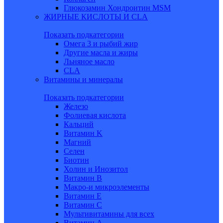
Глюкозамин Хондроитин MSM
ЖИРНЫЕ КИСЛОТЫ И CLA
Показать подкатегории
Омега 3 и рыбий жир
Другие масла и жиры
Льняное масло
CLA
Витамины и минералы
Показать подкатегории
Железо
Фолиевая кислота
Кальций
Витамин K
Магний
Селен
Биотин
Холин и Инозитол
Витамин B
Макро-и микроэлементы
Витамин Е
Витамин С
Мультивитамины для всех
Витамин A