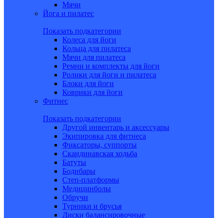
Мячи
Йога и пилатес
Показать подкатегории
Колеса для йоги
Кольца для пилатеса
Мячи для пилатеса
Ремни и комплекты для йоги
Ролики для йоги и пилатеса
Блоки для йоги
Коврики для йоги
Фитнес
Показать подкатегории
Другой инвентарь и аксессуары
Экипировка для фитнеса
Фиксаторы, суппорты
Скандинавская ходьба
Батуты
Бодибары
Степ-платформы
Медицинболы
Обручи
Турники и брусья
Диски балансировочные