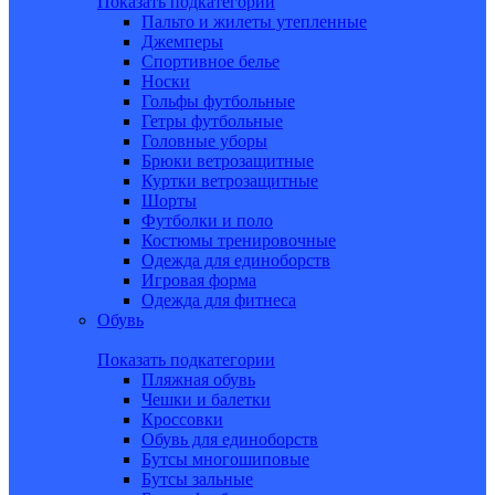
Показать подкатегории
Пальто и жилеты утепленные
Джемперы
Спортивное белье
Носки
Гольфы футбольные
Гетры футбольные
Головные уборы
Брюки ветрозащитные
Куртки ветрозащитные
Шорты
Футболки и поло
Костюмы тренировочные
Одежда для единоборств
Игровая форма
Одежда для фитнеса
Обувь
Показать подкатегории
Пляжная обувь
Чешки и балетки
Кроссовки
Обувь для единоборств
Бутсы многошиповые
Бутсы зальные